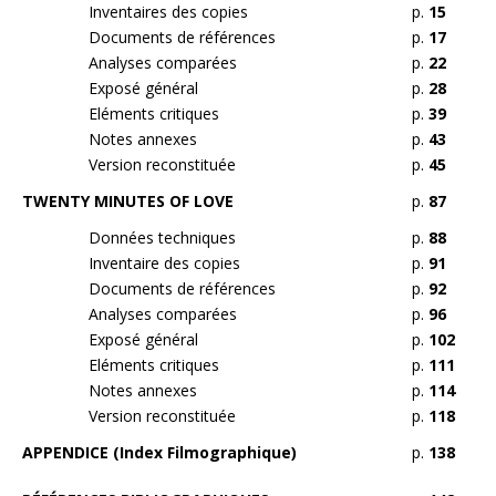
Inventaires des copies
p.
15
Documents de références
p.
17
Analyses comparées
p.
22
Exposé général
p.
28
Eléments critiques
p.
39
Notes annexes
p.
43
Version reconstituée
p.
45
TWENTY MINUTES OF LOVE
p.
87
Données techniques
p.
88
Inventaire des copies
p.
91
Documents de références
p.
92
Analyses comparées
p.
96
Exposé général
p.
102
Eléments critiques
p.
111
Notes annexes
p.
114
Version reconstituée
p.
118
APPENDICE (Index Filmographique)
p.
138