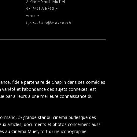
2 Place Saint-Michel
33190 LA RÉOLE
France
t.g.mathieu@wanadoo.fr
iance, fidèle partenaire de Chaplin dans ses comédies
la variété et l'abondance des sujets connexes, est
ue par ailleurs à une meilleure connaissance du
l Normand,
la
grande star du cinéma burlesque des
reux articles, documents et photos concernent aussi
 liés au Cinéma Muet, fort d'une iconographie