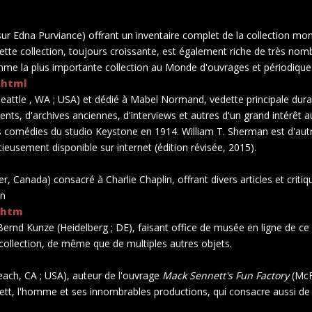
sur Edna Purviance) offrant un inventaire complet de la collection mo
tte collection, toujours croissante, est également riche de très no
mme la plus importante collection au Monde d'ouvrages et périodiques
.html
eattle , WA ; USA) et dédié à Mabel Normand, vedette principale dura
ments, d'archives anciennes, d'interviews et autres d'un grand intérêt
 comédies du studio Keystone en 1914. William T. Sherman est d'autre
ieusement disponible sur internet (édition révisée, 2015).
, Canada) consacré à Charlie Chaplin, offrant divers articles et critiq
in
.htm
ernd Kunze (Heidelberg ; DE), faisant office de musée en ligne de ce 
 collection, de même que de multiples autres objets.
each, CA ; USA), auteur de l'ouvrage
Mack Sennett's Fun Factory
(McF
ett, l'homme et ses innombrables productions, qui consacre aussi de 