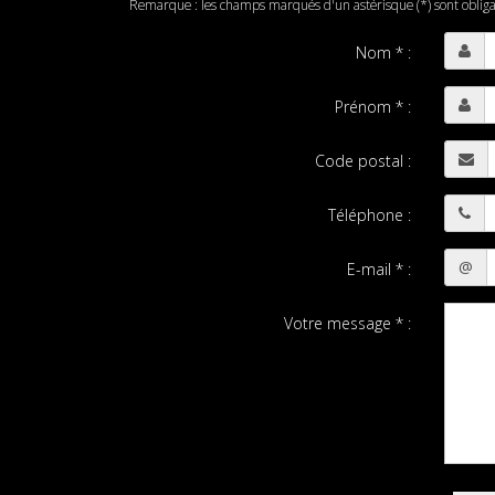
Remarque : les champs marqués d'un astérisque (*) sont obliga
Nom
*
:
Prénom
*
:
Code postal :
Téléphone :
@
E-mail
*
:
Votre message
*
: