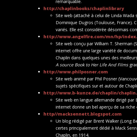
remarquable.
http://chaplinbooks/chaplinlibrary
Site web (attaché à celui de Linda Wada 
Dominique Dugros (Toulouse, France). Ce
variés. Elle est considérée désormais co
http://www.angelfire.com/mn/hp/index
Site web conçu par William T. Sherman (S
internet offre une large variété de docu
Chaplin dans quelques unes des meilleurs
A source Book to Her Life And Films
grac
http://www.philposner.com
Site web animé par Phil Posner (Vancouver
sujets spécifiques sur et autour de Chapl
http://www.b-kunze.de/chaplin/chaplin
Site web en langue allemande dirigé par B
internet donne un bel aperçu de sa riche
http//macksennett.blogspot.com
Un blog rédigé par Brent Walker (Long B
certes principalement dédié à Mack Senn
Chaplin, en 1914.