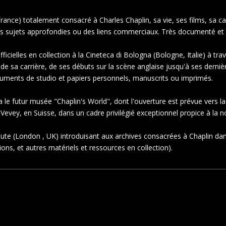
France) totalement consacré à Charles Chaplin, sa vie, ses films, sa ca
es sujets approfondies ou des liens commerciaux. Très documenté et très
ficielles en collection à la Cineteca di Bologna (Bologne, Italie) à t
 de sa carrière, de ses débuts sur la scène anglaise jusqu'à ses der
cuments de studio et papiers personnels, manuscrits ou imprimés.
 le futur musée "Chaplin's World", dont l'ouverture est prévue vers l
evey, en Suisse, dans un cadre privilégié exceptionnel propice à la no
titute (London , UK) introduisant aux archives consacrées à Chaplin da
ons, et autres matériels et ressources en collection).