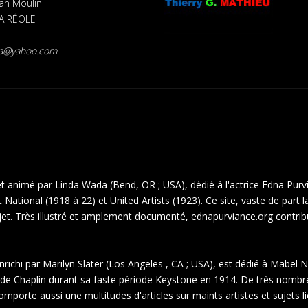
ean Moulin
A RÉOLE
la@yahoo.com
 et animé par Linda Wada (Bend, OR ; USA), dédié à l'actrice Edna Purv
 National (1918 à 22) et United Artists (1923). Ce site, vaste de part 
ujet. Très illustré et amplement documenté, ednapurviance.org contrib
enrichi par Marilyn Slater (Los Angeles , CA ; USA), est dédié à Mabe
e de Chaplin durant sa faste période Keystone en 1914. De très nomb
 comporte aussi une multitudes d'articles sur maints artistes et sujets