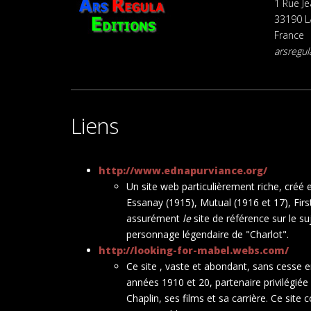
1 Rue J
33190 L
France
arsregu
Liens
http://www.ednapurviance.org/
Un site web particulièrement riche, créé
Essanay (1915), Mutual (1916 et 17), First
assurément
le
site de référence sur le s
personnage légendaire de "Charlot".
http://looking-for-mabel.webs.com/
Ce site , vaste et abondant, sans cesse 
années 1910 et 20, partenaire privilégié
Chaplin, ses films et sa carrière. Ce site