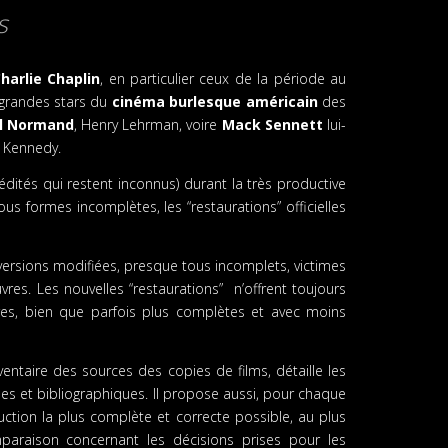
s
harlie Chaplin
, en particulier ceux de la période au
s grandes stars du
cinéma burlesque américain
des
l Normand
, Henry Lehrman, voire
Mack Sennett
lui-
r Kennedy.
édités qui restent inconnus) durant la très productive
 formes incomplètes, les “restaurations” officielles
 versions modifiées, presque tous incomplets, victimes
es. Les nouvelles “restaurations” n’offrent toujours
es, bien que parfois plus complètes et avec moins
ventaire des sources des copies de films, détaille les
 et bibliographiques. Il propose aussi, pour chaque
uction la plus complète et correcte possible, au plus
paraison concernant les décisions prises pour les