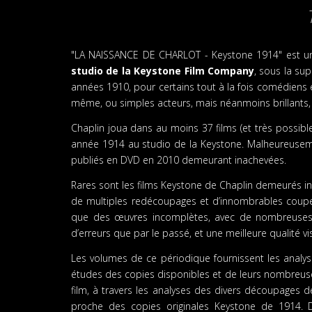
"LA NAISSANCE DE CHARLOT - Keystone 1914" est un
studio de la Keystone Film Company
, sous la su
années 1910, pour certains tout à la fois comédiens e
même, ou simples acteurs, mais néanmoins brillants, c
Chaplin joua dans au moins 37 films (et très possible
année 1914 au studio de la Keystone. Malheureusemen
publiés en DVD en 2010 demeurant inachevées.
Rares sont les films Keystone de Chaplin demeurés int
de multiples redécoupages et d’innombrables coupes,
que des œuvres incomplètes, avec de nombreuses c
d’erreurs que par le passé, et une meilleure qualité vis
Les volumes de ce périodique fournissent les analyses
études des copies disponibles et de leurs nombreus
film, à travers les analyses des divers découpages d
proche des copies originales Keystone de 1914. D