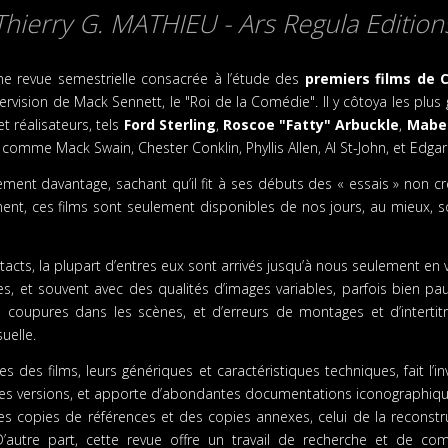
Thierry G. MATHIEU - Ars Regula Edition
e revue semestrielle consacrée à l’étude des
premiers films de C
pervision de Mack Sennett, le "Roi de la Comédie". Il y côtoya les plu
t réalisateurs, tels
Ford Sterling
,
Roscoe "Fatty" Arbuckle
,
Mabe
omme Mack Swain, Chester Conklin, Phyllis Allen, Al St-John, et Edga
ment davantage, sachant qu’il fit à ses débuts des « essais » non cr
t, ces films sont seulement disponibles de nos jours, au mieux, sous
acts, la plupart d’entres eux sont arrivés jusqu’à nous seulement en
 et souvent avec des qualités d’images variables, parfois bien pauvr
oupures dans les scènes, et d’erreurs de montages et d’intertitr
uelle.
 des films, leurs génériques et caractéristiques techniques, fait l’in
es versions, et apporte d’abondantes documentations iconographiques
es copies de références et des copies annexes, celui de la reconstr
’autre part, cette revue offre un travail de recherche et de com