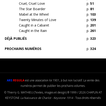
Cruel, Cruel Love
p.
51
The Star Boarder
p.
81
Mabel at the Wheel
p.
103
Twenty Minutes of Love
p.
139
Caught in a Cabaret
p.
201
Caught in the Rain
p.
261
DÉJÀ PUBLIÉS
p.
323
PROCHAINS NUMÉROS
p.
324
ARS
REGULA
est une association loi 1901, à but non lucratif. La vente des
numéros permet de publier les prochains volumes.
© Thierry G. MATHIEU (Textes, images et design) ® 1999 / 2026 CHAPLIN AT
KEYSTONE
La Naissance de Charlot - Keystone 1914
- Tous droits réservés