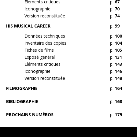
Eléments critiques
p.
67
Iconographie
p.
70
Version reconstituée
p.
74
HIS MUSICAL CAREER
p.
99
Données techniques
p.
100
Inventaire des copies
p.
104
Fiches de films
p.
105
Exposé général
p.
131
Eléments critiques
p.
143
Iconographie
p.
146
Version reconstituée
p.
148
FILMOGRAPHIE
p.
164
BIBLIOGRAPHIE
p.
168
PROCHAINS NUMÉROS
p.
179