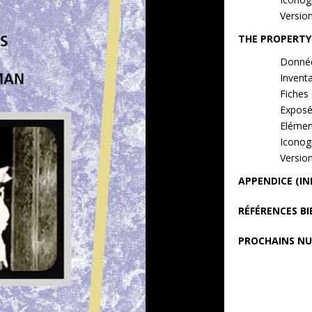
Versio
THE PROPERT
Donnée
Inventa
Fiches 
Exposé
Elément
Iconog
Versio
APPENDICE (I
RÉFÉRENCES B
PROCHAINS N