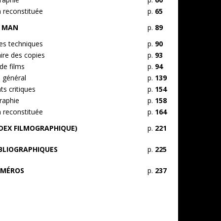
n reconstituée
p.
65
Y MAN
p.
89
s techniques
p.
90
ire des copies
p.
93
de films
p.
94
 général
p.
139
s critiques
p.
154
raphie
p.
158
n reconstituée
p.
164
NDEX FILMOGRAPHIQUE)
p.
221
IBLIOGRAPHIQUES
p.
225
UMÉROS
p.
237