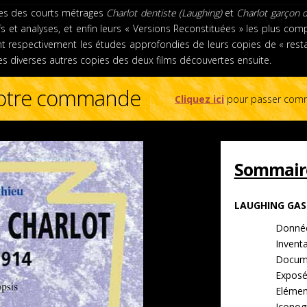
lées des courts métrages
Charlot dentiste (Laughing)
et
Charlot garçon 
fs et analyses, et enfin leurs « Versions Reconstituées » les plus co
nt respectivement les études approfondies de leurs copies de « restau
ue des diverses autres copies des deux films découvertes ensuite.
 votre commande
Cliquez ici
pour passer com
Sommair
LAUGHING GAS
Donnée
Inventa
Docume
Exposé
Elément
Iconog