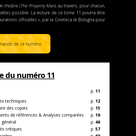
de théâtre (The Property Man)
, au travers, pour chacun,
mplètes possible. La lecture de ce tome 11 pourra être
rations officielles », par la Cineteca di Bologna pour
mande de ce numéro.
e du numéro 11
p.
11
s techniques
p.
12
ire des copies
p.
15
nts de références & Analyses comparées
p.
16
 général
p.
46
s critiques
p.
57
raphie
p.
60