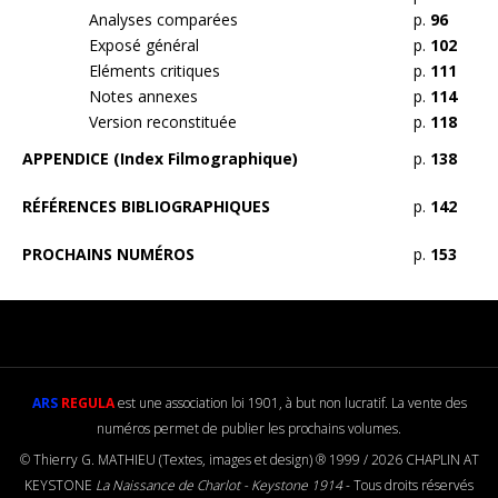
Analyses comparées
p.
96
Exposé général
p.
102
Eléments critiques
p.
111
Notes annexes
p.
114
Version reconstituée
p.
118
APPENDICE (Index Filmographique)
p.
138
RÉFÉRENCES BIBLIOGRAPHIQUES
p.
142
PROCHAINS NUMÉROS
p.
153
ARS
REGULA
est une association loi 1901, à but non lucratif. La vente des
numéros permet de publier les prochains volumes.
© Thierry G. MATHIEU (Textes, images et design) ® 1999 / 2026 CHAPLIN AT
KEYSTONE
La Naissance de Charlot - Keystone 1914
- Tous droits réservés