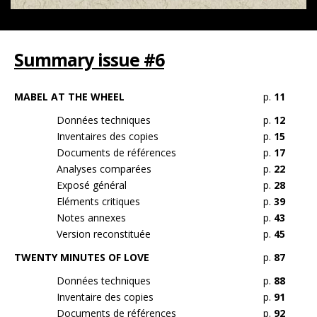
Summary issue #6
MABEL AT THE WHEEL
p.
11
Données techniques
p.
12
Inventaires des copies
p.
15
Documents de références
p.
17
Analyses comparées
p.
22
Exposé général
p.
28
Eléments critiques
p.
39
Notes annexes
p.
43
Version reconstituée
p.
45
TWENTY MINUTES OF LOVE
p.
87
Données techniques
p.
88
Inventaire des copies
p.
91
Documents de références
p.
92