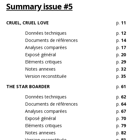
Summary issue #5
CRUEL, CRUEL LOVE
p.
11
Données techniques
p.
12
Documents de références
p.
14
Analyses comparées
p.
17
Exposé général
p.
20
Eléments critiques
p.
29
Notes annexes
p.
32
Version reconstituée
p.
35
THE STAR BOARDER
p.
61
Données techniques
p.
62
Documents de références
p.
64
Analyses comparées
p.
67
Exposé général
p.
70
Eléments critiques
p.
79
Notes annexes
p.
82
Version reconstituée
p.
83