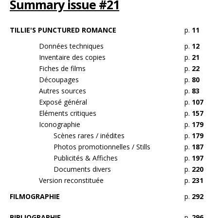
Summary issue #21
TILLIE'S PUNCTURED ROMANCE
p.
11
Données techniques
p.
12
Inventaire des copies
p.
21
Fiches de films
p.
22
Découpages
p.
80
Autres sources
p.
83
Exposé général
p.
107
Eléments critiques
p.
157
Iconographie
p.
179
Scènes rares / inédites
p.
179
Photos promotionnelles / Stills
p.
187
Publicités & Affiches
p.
197
Documents divers
p.
220
Version reconstituée
p.
231
FILMOGRAPHIE
p.
292
BIBLIOGRAPHIE
p.
296