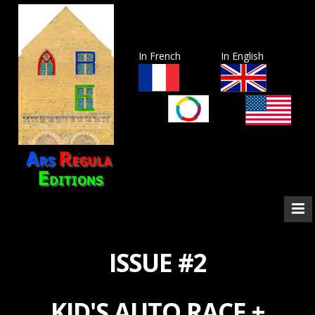
In French
In English
ISSUE #2
KID'S AUTO RACE +