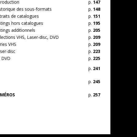
troduction
p.
147
storique des sous-formats
p.
148
traits de catalogues
p.
151
stings hors catalogues
p.
195
stings additionnels
p.
205
lections VHS, Laser-disc, DVD
p.
209
ries VHS
p.
209
ser-disc
p.
223
n DVD
p.
225
p.
241
p.
245
UMÉROS
p.
257