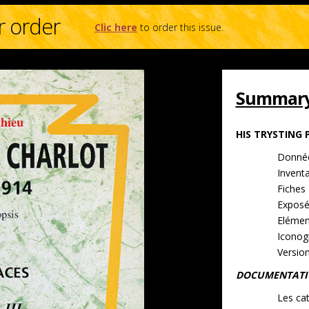
r order
Clic here
to order this issue.
Summary 
HIS TRYSTING 
Donnée
Inventa
Fiches 
Exposé
Elément
Iconog
Versio
DOCUMENTATIO
Les ca