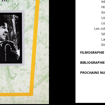
In
Hi
Ex
Li
Li
Les col
Sé
La
E
FILMOGRAPHIE
BIBLIOGRAPHIE
PROCHAINS N