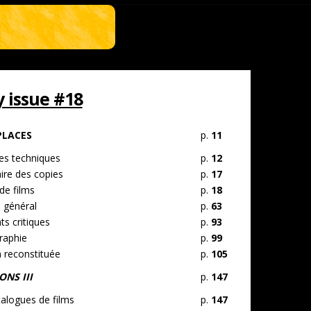
issue #18
PLACES
p.
11
s techniques
p.
12
ire des copies
p.
17
de films
p.
18
 général
p.
63
s critiques
p.
93
raphie
p.
99
n reconstituée
p.
105
NS III
p.
147
talogues de films
p.
147