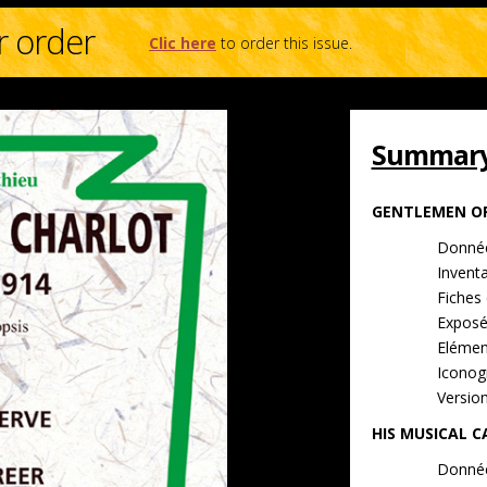
r order
Clic here
to order this issue.
Summary 
GENTLEMEN OF
Donnée
Inventa
Fiches 
Exposé
Elément
Iconog
Versio
HIS MUSICAL C
Donnée