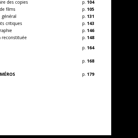
ire des copies
p.
104
de films
p.
105
 général
p.
131
s critiques
p.
143
raphie
p.
146
n reconstituée
p.
148
p.
164
p.
168
UMÉROS
p.
179