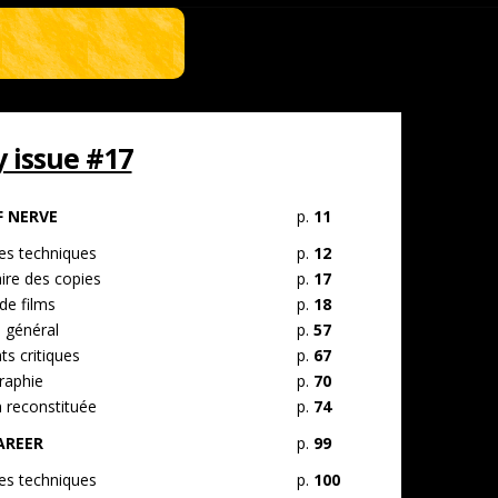
issue #17
 NERVE
p.
11
s techniques
p.
12
ire des copies
p.
17
de films
p.
18
 général
p.
57
s critiques
p.
67
raphie
p.
70
n reconstituée
p.
74
AREER
p.
99
s techniques
p.
100