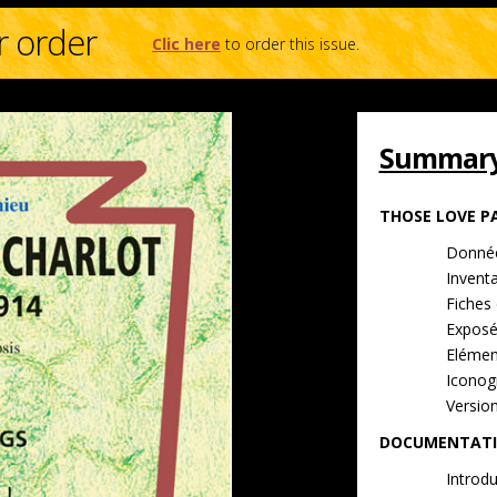
r order
Clic here
to order this issue.
Summary 
THOSE LOVE P
Donnée
Inventa
Fiches 
Exposé
Elément
Iconog
Versio
DOCUMENTATI
Introdu