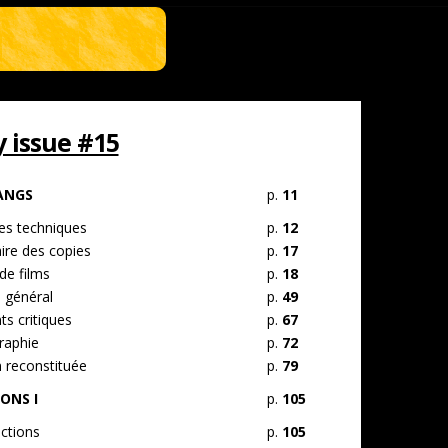
issue #15
ANGS
p.
11
s techniques
p.
12
ire des copies
p.
17
de films
p.
18
 général
p.
49
s critiques
p.
67
raphie
p.
72
n reconstituée
p.
79
ONS I
p.
105
ctions
p.
105