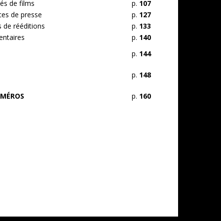
tés de films
p.
107
es de presse
p.
127
s de rééditions
p.
133
ntaires
p.
140
p.
144
p.
148
UMÉROS
p.
160