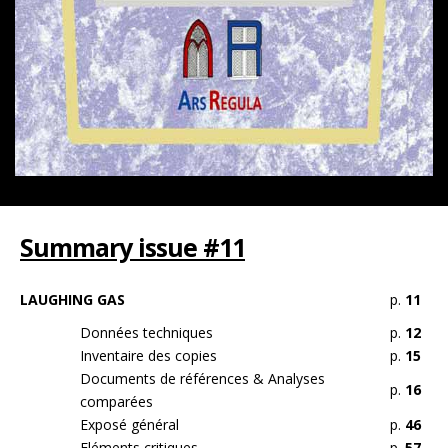
Summary issue #11
LAUGHING GAS
p.
11
Données techniques
p.
12
Inventaire des copies
p.
15
Documents de références & Analyses
p.
16
comparées
Exposé général
p.
46
Eléments critiques
p.
57